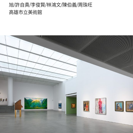
旭/許自貴/李俊賢/林鴻文/陳伯義/周珠旺
高雄市立美術館