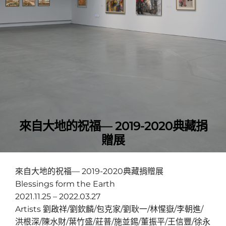
來自大地的祝福— 2019-2020典藏捐
贈展
來自大地的祝福— 2019-2020典藏捐贈展
Blessings form the Earth
2021.11.25 – 2022.03.27
Artists 劉啟祥/劉欽麟/包克家/劉耿一/林惺嶽/李朝進/
洪根深/陳水財/葉竹盛/莊普/施並錫/董振平/王信豐/徐永