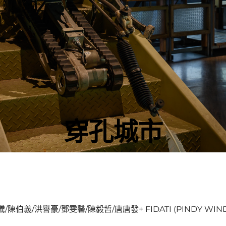
穿孔城市
騰/陳伯義/洪譽豪/鄧雯馨/陳毅哲/唐唐發+ FIDATI (PINDY W