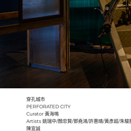
穿孔城市
PERFORATED CITY
Curator 黃海鳴
Artists 姚瑞中/顏忠賢/鄧堯鴻/許惠晴/黃彥超/朱駿
陳宣誠