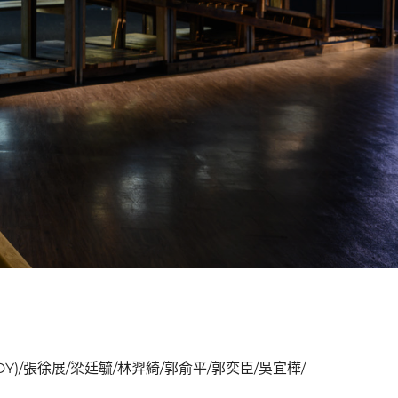
INDY)/張徐展/梁廷毓/林羿綺/郭俞平/郭奕臣/吳宜樺/