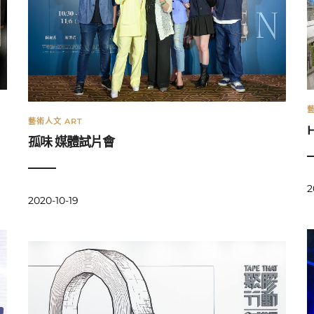
藝
藝術人文 ART
孤味 媒體試片會
2
2020-10-19