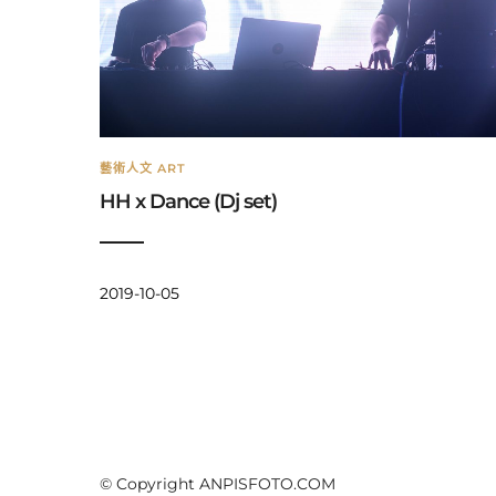
藝術人文 ART
HH x Dance (Dj set)
2019-10-05
© Copyright ANPISFOTO.COM